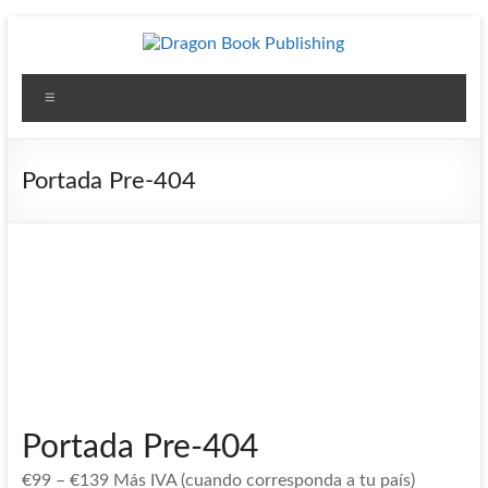
Saltar
al
contenido
Dragon
Menú
Book
Publishing
Portada Pre-404
Diseño
y
Publicación
para
Autores
independientes
Portada Pre-404
€
99
–
€
139
Más IVA (cuando corresponda a tu país)