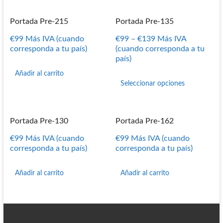
Portada Pre-215
Portada Pre-135
€
99
Más IVA (cuando
€
99
–
€
139
Más IVA
corresponda a tu país)
(cuando corresponda a tu
país)
Este
Añadir al carrito
producto
Seleccionar opciones
tiene
múltiples
variantes
Portada Pre-130
Portada Pre-162
Las
opciones
€
99
Más IVA (cuando
€
99
Más IVA (cuando
se
corresponda a tu país)
corresponda a tu país)
pueden
elegir
en
Añadir al carrito
Añadir al carrito
la
página
de
producto