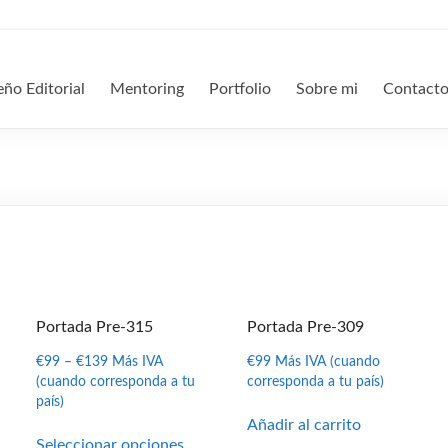
eño Editorial
Mentoring
Portfolio
Sobre mi
Contact
Portada Pre-315
Portada Pre-309
€
99
–
€
139
Más IVA
€
99
Más IVA (cuando
(cuando corresponda a tu
corresponda a tu país)
país)
Añadir al carrito
Este
Seleccionar opciones
producto