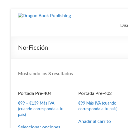
Saltar
al
Dragon
contenido
Dis
Book
Publishing
No-Ficción
Diseño
y
Publicación
para
Ordenado
Mostrando los 8 resultados
Autores
por
independientes
puntuación
Portada Pre-404
Portada Pre-402
media
€
99
–
€
139
Más IVA
€
99
Más IVA (cuando
(cuando corresponda a tu
corresponda a tu país)
país)
Añadir al carrito
Este
Seleccionar opciones
producto