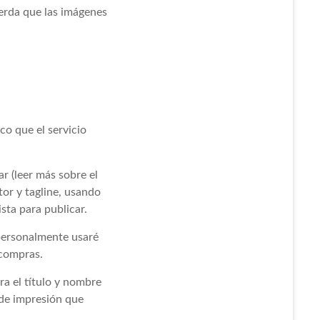
uerda que las imágenes
o que el servicio
r (leer más sobre el
tor y tagline, usando
ista para publicar.
 personalmente usaré
 compras.
ra el título y nombre
 de impresión que