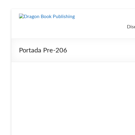
Saltar
al
Dragon
contenido
Dis
Book
Publishing
Portada Pre-206
Diseño
y
Publicación
para
Autores
independientes