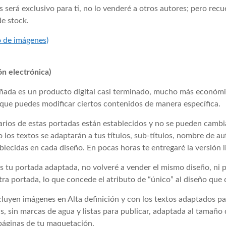
 será exclusivo para ti, no lo venderé a otros autores; pero rec
e stock.
o de imágenes)
ón electrónica)
ñada es un producto digital casi terminado, mucho más económic
 que puedes modificar ciertos contenidos de manera específica.
rios de estas portadas están establecidos y no se pueden cambia
 los textos se adaptarán a tus títulos, sub-títulos, nombre de au
ablecidas en cada diseño. En pocas horas te entregaré la versión l
s tu portada adaptada, no volveré a vender el mismo diseño, ni
ra portada, lo que concede el atributo de “único” al diseño que
cluyen imágenes en Alta definición y con los textos adaptados pa
s, sin marcas de agua y listas para publicar, adaptada al tamaño
 páginas de tu maquetación.