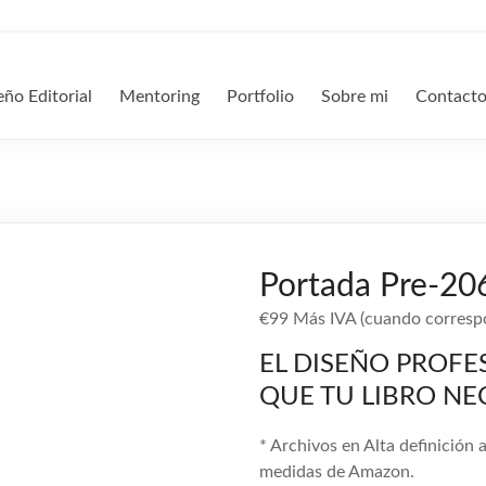
eño Editorial
Mentoring
Portfolio
Sobre mi
Contact
Portada Pre-20
€
99
Más IVA (cuando correspo
EL DISEÑO PROFE
QUE TU LIBRO NE
* Archivos en Alta definición 
medidas de Amazon.