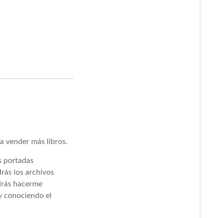
a vender más libros.
s portadas
rás los archivos
odrás hacerme
 y conociendo el