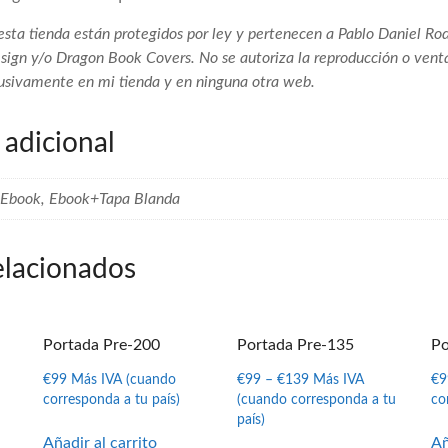
esta tienda están protegidos por ley y pertenecen a Pablo Daniel Ro
sign y/o Dragon Book Covers. No se autoriza la reproducción o venta
usivamente en mi tienda y en ninguna otra web.
 adicional
Ebook, Ebook+Tapa Blanda
elacionados
Portada Pre-200
Portada Pre-135
Po
€
99
Más IVA (cuando
€
99
–
€
139
Más IVA
€
9
corresponda a tu país)
(cuando corresponda a tu
co
país)
Añadir al carrito
Añ
Este