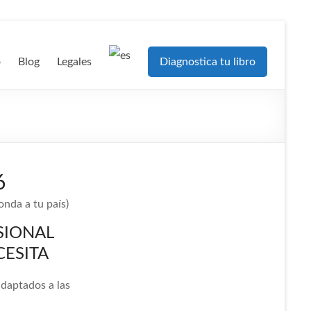
o
Blog
Legales
Diagnostica tu libro
6
nda a tu país)
SIONAL
CESITA
adaptados a las