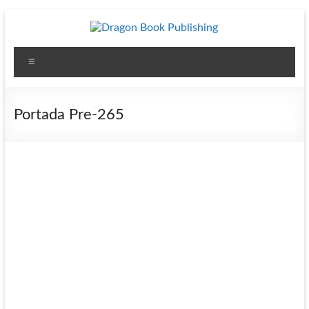
Saltar
al
contenido
Dragon
Menú
Book
Publishing
Portada Pre-265
Diseño
y
Publicación
para
Autores
independientes