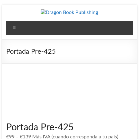
Saltar
al
contenido
Dragon
Menú
Book
Publishing
Portada Pre-425
Diseño
y
Publicación
para
Autores
independientes
Portada Pre-425
€
99
–
€
139
Más IVA (cuando corresponda a tu país)