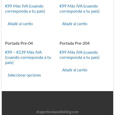
€
99
Más IVA (cuando
€
99
Más IVA (cuando
corresponda a tu país)
corresponda a tu país)
Añadir al carrito
Añadir al carrito
Portada Pre-04
Portada Pre-204
€
99
–
€
139
Más IVA
€
99
Más IVA (cuando
(cuando corresponda a tu
corresponda a tu país)
país)
Este
Añadir al carrito
producto
Seleccionar opciones
tiene
múltiples
variantes.
Las
opciones
se
pueden
dragonbookpublishing.com