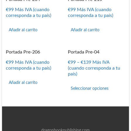
€
99
Más IVA (cuando
€
99
Más IVA (cuando
corresponda a tu país)
corresponda a tu país)
Añadir al carrito
Añadir al carrito
Portada Pre-206
Portada Pre-04
€
99
Más IVA (cuando
€
99
–
€
139
Más IVA
corresponda a tu país)
(cuando corresponda a tu
país)
Este
Añadir al carrito
producto
Seleccionar opciones
tiene
múltiples
variantes
Las
opciones
se
pueden
dragonbookpublishing.com