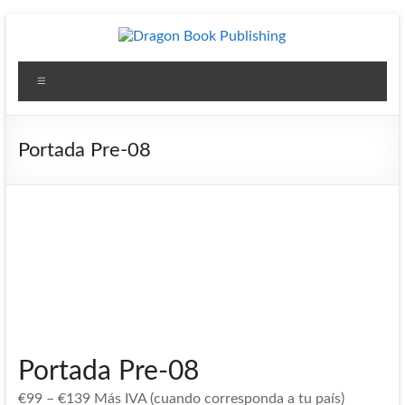
Saltar
al
contenido
Dragon
Menú
Book
Publishing
Portada Pre-08
Diseño
y
Publicación
para
Autores
independientes
Portada Pre-08
€
99
–
€
139
Más IVA (cuando corresponda a tu país)